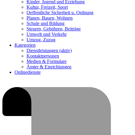
Kinder, Jugend und Erziehung
Kultur, Freizeit, Sport
Oeffentliche Sicherheit u. Ordnung
Planen, Bauen, Wohnen
Schule und Bildung
Steuern, Gebühren, Beiträge
Umwelt und Verkehr
Umzug, Zuzug
Kategorien
Dienstleistungen
(aktiv)
Kontaktpersonen
Medien & Formulare
Ämter & Einrichtungen
Onlinedienste