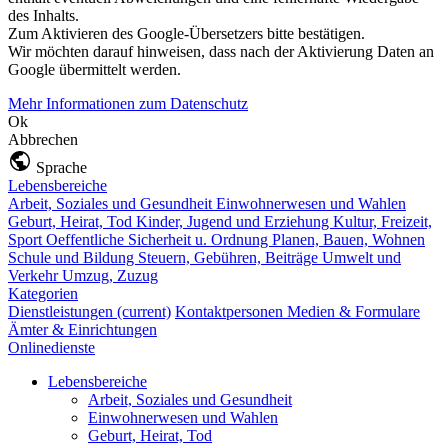
des Inhalts.
Zum Aktivieren des Google-Übersetzers bitte bestätigen.
Wir möchten darauf hinweisen, dass nach der Aktivierung Daten an
Google übermittelt werden.
Mehr Informationen zum Datenschutz
Ok
Abbrechen
Sprache
Lebensbereiche
Arbeit, Soziales und Gesundheit
Einwohnerwesen und Wahlen
Geburt, Heirat, Tod
Kinder, Jugend und Erziehung
Kultur, Freizeit,
Sport
Oeffentliche Sicherheit u. Ordnung
Planen, Bauen, Wohnen
Schule und Bildung
Steuern, Gebühren, Beiträge
Umwelt und
Verkehr
Umzug, Zuzug
Kategorien
Dienstleistungen
(current)
Kontaktpersonen
Medien & Formulare
Ämter & Einrichtungen
Onlinedienste
Lebensbereiche
Arbeit, Soziales und Gesundheit
Einwohnerwesen und Wahlen
Geburt, Heirat, Tod