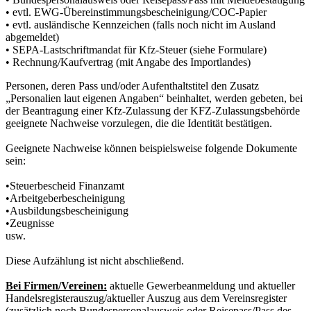
• evtl. EWG-Übereinstimmungsbescheinigung/COC-Papier
• evtl. ausländische Kennzeichen (falls noch nicht im Ausland
abgemeldet)
• SEPA-Lastschriftmandat für Kfz-Steuer (siehe Formulare)
• Rechnung/Kaufvertrag (mit Angabe des Importlandes)
Personen, deren Pass und/oder Aufenthaltstitel den Zusatz
„Personalien laut eigenen Angaben“ beinhaltet, werden gebeten, bei
der Beantragung einer Kfz-Zulassung der KFZ-Zulassungsbehörde
geeignete Nachweise vorzulegen, die die Identität bestätigen.
Geeignete Nachweise können beispielsweise folgende Dokumente
sein:
•Steuerbescheid Finanzamt
•Arbeitgeberbescheinigung
•Ausbildungsbescheinigung
•Zeugnisse
usw.
Diese Aufzählung ist nicht abschließend.
Bei Firmen/Vereinen:
aktuelle Gewerbeanmeldung und aktueller
Handelsregisterauszug/aktueller Auszug aus dem Vereinsregister
(zusätzlich noch Bundespersonalausweis oder Reisepass/Pass des