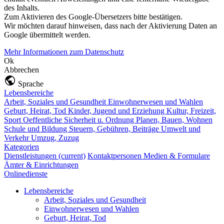
des Inhalts.
Zum Aktivieren des Google-Übersetzers bitte bestätigen.
Wir möchten darauf hinweisen, dass nach der Aktivierung Daten an
Google übermittelt werden.
Mehr Informationen zum Datenschutz
Ok
Abbrechen
Sprache
Lebensbereiche
Arbeit, Soziales und Gesundheit
Einwohnerwesen und Wahlen
Geburt, Heirat, Tod
Kinder, Jugend und Erziehung
Kultur, Freizeit,
Sport
Oeffentliche Sicherheit u. Ordnung
Planen, Bauen, Wohnen
Schule und Bildung
Steuern, Gebühren, Beiträge
Umwelt und
Verkehr
Umzug, Zuzug
Kategorien
Dienstleistungen
(current)
Kontaktpersonen
Medien & Formulare
Ämter & Einrichtungen
Onlinedienste
Lebensbereiche
Arbeit, Soziales und Gesundheit
Einwohnerwesen und Wahlen
Geburt, Heirat, Tod