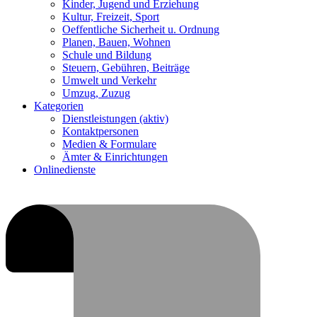
Kinder, Jugend und Erziehung
Kultur, Freizeit, Sport
Oeffentliche Sicherheit u. Ordnung
Planen, Bauen, Wohnen
Schule und Bildung
Steuern, Gebühren, Beiträge
Umwelt und Verkehr
Umzug, Zuzug
Kategorien
Dienstleistungen
(aktiv)
Kontaktpersonen
Medien & Formulare
Ämter & Einrichtungen
Onlinedienste