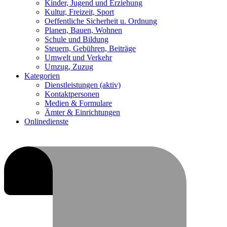
Kinder, Jugend und Erziehung
Kultur, Freizeit, Sport
Oeffentliche Sicherheit u. Ordnung
Planen, Bauen, Wohnen
Schule und Bildung
Steuern, Gebühren, Beiträge
Umwelt und Verkehr
Umzug, Zuzug
Kategorien
Dienstleistungen
(aktiv)
Kontaktpersonen
Medien & Formulare
Ämter & Einrichtungen
Onlinedienste