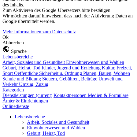
des Inhalts.
Zum Aktivieren des Google-Übersetzers bitte bestätigen.
Wir möchten darauf hinweisen, dass nach der Aktivierung Daten an
Google übermittelt werden.
Mehr Informationen zum Datenschutz
Ok
Abbrechen
Sprache
Lebensbereiche
Arbeit, Soziales und Gesundheit
Einwohnerwesen und Wahlen
Geburt, Heirat, Tod
Kinder, Jugend und Erziehung
Kultur, Freizeit,
Sport
Oeffentliche Sicherheit u. Ordnung
Planen, Bauen, Wohnen
Schule und Bildung
Steuern, Gebühren, Beiträge
Umwelt und
Verkehr
Umzug, Zuzug
Kategorien
Dienstleistungen
(current)
Kontaktpersonen
Medien & Formulare
Ämter & Einrichtungen
Onlinedienste
Lebensbereiche
Arbeit, Soziales und Gesundheit
Einwohnerwesen und Wahlen
Geburt, Heirat, Tod