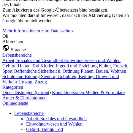
des Inhalts.
Zum Aktivieren des Google-Übersetzers bitte bestätigen.
Wir möchten darauf hinweisen, dass nach der Aktivierung Daten an
Google übermittelt werden.
Mehr Informationen zum Datenschutz
Ok
Abbrechen
Sprache
Lebensbereiche
Arbeit, Soziales und Gesundheit
Einwohnerwesen und Wahlen
Geburt, Heirat, Tod
Kinder, Jugend und Erziehung
Kultur, Freizeit,
Sport
Oeffentliche Sicherheit u. Ordnung
Planen, Bauen, Wohnen
Schule und Bildung
Steuern, Gebühren, Beiträge
Umwelt und
Verkehr
Umzug, Zuzug
Kategorien
Dienstleistungen
(current)
Kontaktpersonen
Medien & Formulare
Ämter & Einrichtungen
Onlinedienste
Lebensbereiche
Arbeit, Soziales und Gesundheit
Einwohnerwesen und Wahlen
Geburt, Heirat, Tod