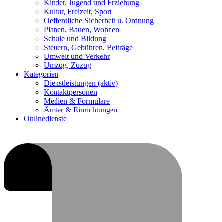
Kinder, Jugend und Erziehung
Kultur, Freizeit, Sport
Oeffentliche Sicherheit u. Ordnung
Planen, Bauen, Wohnen
Schule und Bildung
Steuern, Gebühren, Beiträge
Umwelt und Verkehr
Umzug, Zuzug
Kategorien
Dienstleistungen
(aktiv)
Kontaktpersonen
Medien & Formulare
Ämter & Einrichtungen
Onlinedienste