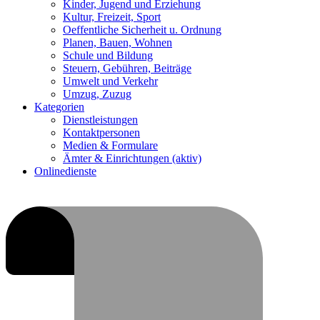
Kinder, Jugend und Erziehung
Kultur, Freizeit, Sport
Oeffentliche Sicherheit u. Ordnung
Planen, Bauen, Wohnen
Schule und Bildung
Steuern, Gebühren, Beiträge
Umwelt und Verkehr
Umzug, Zuzug
Kategorien
Dienstleistungen
Kontaktpersonen
Medien & Formulare
Ämter & Einrichtungen
(aktiv)
Onlinedienste