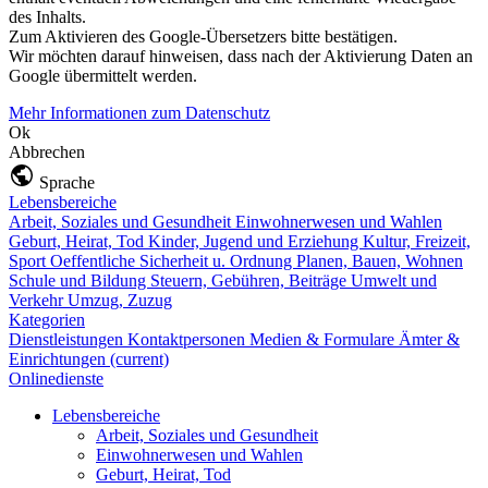
des Inhalts.
Zum Aktivieren des Google-Übersetzers bitte bestätigen.
Wir möchten darauf hinweisen, dass nach der Aktivierung Daten an
Google übermittelt werden.
Mehr Informationen zum Datenschutz
Ok
Abbrechen
Sprache
Lebensbereiche
Arbeit, Soziales und Gesundheit
Einwohnerwesen und Wahlen
Geburt, Heirat, Tod
Kinder, Jugend und Erziehung
Kultur, Freizeit,
Sport
Oeffentliche Sicherheit u. Ordnung
Planen, Bauen, Wohnen
Schule und Bildung
Steuern, Gebühren, Beiträge
Umwelt und
Verkehr
Umzug, Zuzug
Kategorien
Dienstleistungen
Kontaktpersonen
Medien & Formulare
Ämter &
Einrichtungen
(current)
Onlinedienste
Lebensbereiche
Arbeit, Soziales und Gesundheit
Einwohnerwesen und Wahlen
Geburt, Heirat, Tod