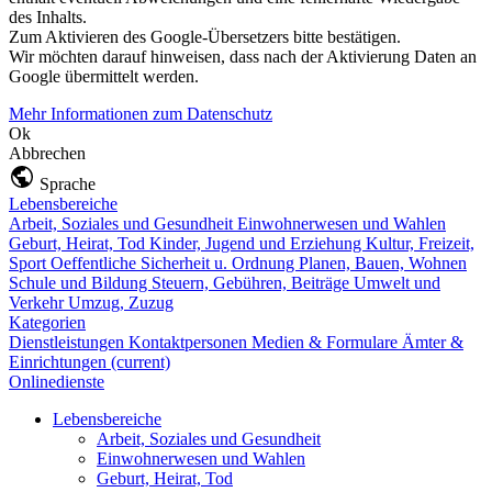
des Inhalts.
Zum Aktivieren des Google-Übersetzers bitte bestätigen.
Wir möchten darauf hinweisen, dass nach der Aktivierung Daten an
Google übermittelt werden.
Mehr Informationen zum Datenschutz
Ok
Abbrechen
Sprache
Lebensbereiche
Arbeit, Soziales und Gesundheit
Einwohnerwesen und Wahlen
Geburt, Heirat, Tod
Kinder, Jugend und Erziehung
Kultur, Freizeit,
Sport
Oeffentliche Sicherheit u. Ordnung
Planen, Bauen, Wohnen
Schule und Bildung
Steuern, Gebühren, Beiträge
Umwelt und
Verkehr
Umzug, Zuzug
Kategorien
Dienstleistungen
Kontaktpersonen
Medien & Formulare
Ämter &
Einrichtungen
(current)
Onlinedienste
Lebensbereiche
Arbeit, Soziales und Gesundheit
Einwohnerwesen und Wahlen
Geburt, Heirat, Tod