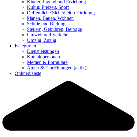
Kinder, Jugend und Erziehung
Kultur, Freizeit, Sport
Oeffentliche Sicherheit u. Ordnung
Planen, Bauen, Wohnen
Schule und Bildung
Steuern, Gebühren, Beiträge
Umwelt und Verkehr
Umzug, Zuzug
Kategorien
Dienstleistungen
Kontaktpersonen
Medien & Formulare
Ämter & Einrichtungen
(aktiv)
Onlinedienste