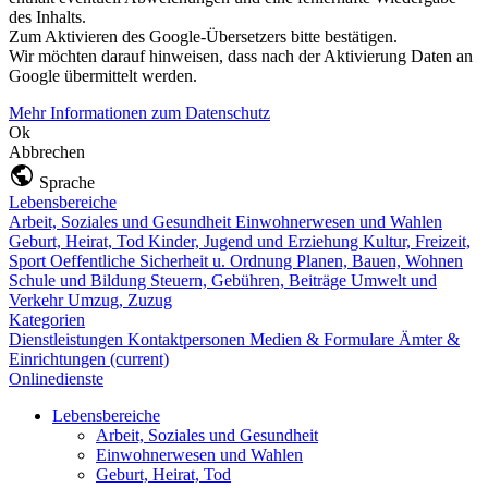
des Inhalts.
Zum Aktivieren des Google-Übersetzers bitte bestätigen.
Wir möchten darauf hinweisen, dass nach der Aktivierung Daten an
Google übermittelt werden.
Mehr Informationen zum Datenschutz
Ok
Abbrechen
Sprache
Lebensbereiche
Arbeit, Soziales und Gesundheit
Einwohnerwesen und Wahlen
Geburt, Heirat, Tod
Kinder, Jugend und Erziehung
Kultur, Freizeit,
Sport
Oeffentliche Sicherheit u. Ordnung
Planen, Bauen, Wohnen
Schule und Bildung
Steuern, Gebühren, Beiträge
Umwelt und
Verkehr
Umzug, Zuzug
Kategorien
Dienstleistungen
Kontaktpersonen
Medien & Formulare
Ämter &
Einrichtungen
(current)
Onlinedienste
Lebensbereiche
Arbeit, Soziales und Gesundheit
Einwohnerwesen und Wahlen
Geburt, Heirat, Tod