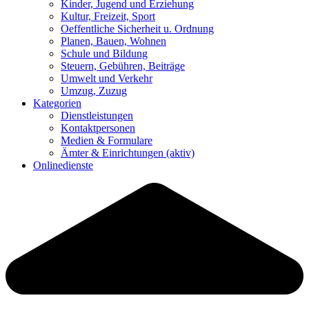
Kinder, Jugend und Erziehung
Kultur, Freizeit, Sport
Oeffentliche Sicherheit u. Ordnung
Planen, Bauen, Wohnen
Schule und Bildung
Steuern, Gebühren, Beiträge
Umwelt und Verkehr
Umzug, Zuzug
Kategorien
Dienstleistungen
Kontaktpersonen
Medien & Formulare
Ämter & Einrichtungen
(aktiv)
Onlinedienste