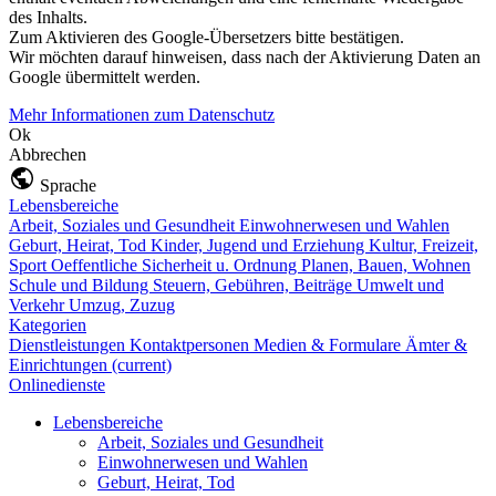
des Inhalts.
Zum Aktivieren des Google-Übersetzers bitte bestätigen.
Wir möchten darauf hinweisen, dass nach der Aktivierung Daten an
Google übermittelt werden.
Mehr Informationen zum Datenschutz
Ok
Abbrechen
Sprache
Lebensbereiche
Arbeit, Soziales und Gesundheit
Einwohnerwesen und Wahlen
Geburt, Heirat, Tod
Kinder, Jugend und Erziehung
Kultur, Freizeit,
Sport
Oeffentliche Sicherheit u. Ordnung
Planen, Bauen, Wohnen
Schule und Bildung
Steuern, Gebühren, Beiträge
Umwelt und
Verkehr
Umzug, Zuzug
Kategorien
Dienstleistungen
Kontaktpersonen
Medien & Formulare
Ämter &
Einrichtungen
(current)
Onlinedienste
Lebensbereiche
Arbeit, Soziales und Gesundheit
Einwohnerwesen und Wahlen
Geburt, Heirat, Tod