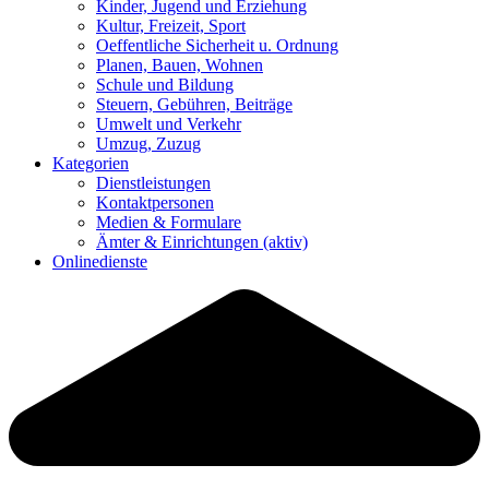
Kinder, Jugend und Erziehung
Kultur, Freizeit, Sport
Oeffentliche Sicherheit u. Ordnung
Planen, Bauen, Wohnen
Schule und Bildung
Steuern, Gebühren, Beiträge
Umwelt und Verkehr
Umzug, Zuzug
Kategorien
Dienstleistungen
Kontaktpersonen
Medien & Formulare
Ämter & Einrichtungen
(aktiv)
Onlinedienste