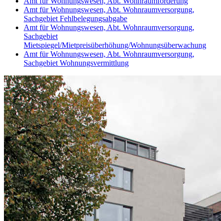
Amt für Wohnungswesen, Abt. Wohnraumförderung
Amt für Wohnungswesen, Abt. Wohnraumversorgung,
Sachgebiet Fehlbelegungsabgabe
Amt für Wohnungswesen, Abt. Wohnraumversorgung,
Sachgebiet
Mietspiegel/Mietpreisüberhöhung/Wohnungsüberwachung
Amt für Wohnungswesen, Abt. Wohnraumversorgung,
Sachgebiet Wohnungsvermittlung