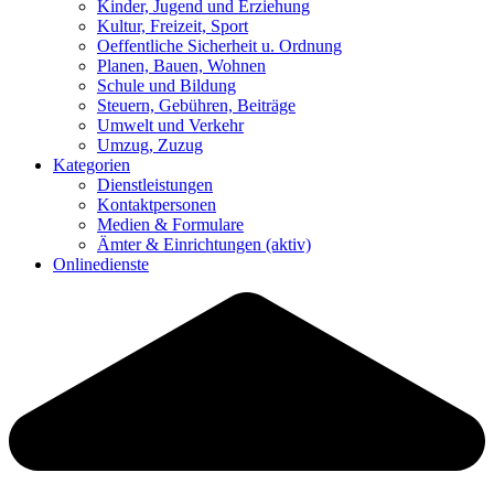
Kinder, Jugend und Erziehung
Kultur, Freizeit, Sport
Oeffentliche Sicherheit u. Ordnung
Planen, Bauen, Wohnen
Schule und Bildung
Steuern, Gebühren, Beiträge
Umwelt und Verkehr
Umzug, Zuzug
Kategorien
Dienstleistungen
Kontaktpersonen
Medien & Formulare
Ämter & Einrichtungen
(aktiv)
Onlinedienste