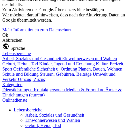
des Inhalts.
Zum Aktivieren des Google-Übersetzers bitte bestätigen.
Wir möchten darauf hinweisen, dass nach der Aktivierung Daten an
Google übermittelt werden.
Mehr Informationen zum Datenschutz
Ok
Abbrechen
Sprache
Lebensbereiche
Arbeit, Soziales und Gesundheit
Einwohnerwesen und Wahlen
Geburt, Heirat, Tod
Kinder, Jugend und Erziehung
Kultur, Freizeit,
Sport
Oeffentliche Sicherheit u. Ordnung
Planen, Bauen, Wohnen
Schule und Bildung
Steuern, Gebühren, Beiträge
Umwelt und
Verkehr
Umzug, Zuzug
Kategorien
Dienstleistungen
Kontaktpersonen
Medien & Formulare
Ämter &
Einrichtungen
(current)
Onlinedienste
Lebensbereiche
Arbeit, Soziales und Gesundheit
Einwohnerwesen und Wahlen
Geburt, Heirat, Tod